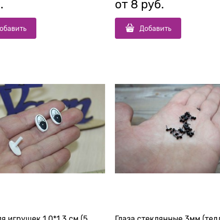
.
от
8
 руб.
обавить
Добавить
ля игрушек 1,0*1,3 см (5
Глаза стеклянные 3мм (тед