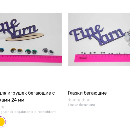
для игрушек бегающие с
Глазки бегаюшие
ками 24 мм
Глазки бегаюшие
-igrushek-begaiuschie-s-resnichkami