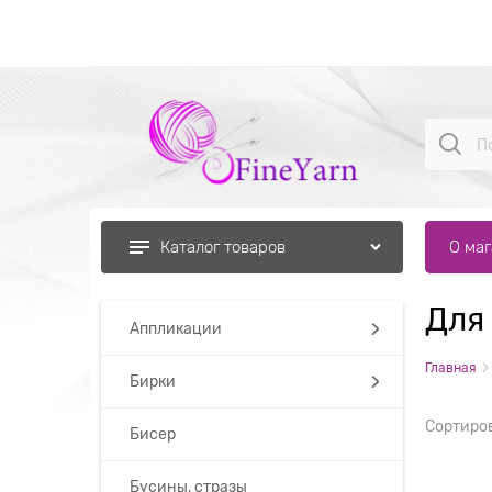
О ма
Каталог товаров
Для
Найдено товаров:
Аппликации
Главная
Бирки
Сортиро
Бисер
Бусины, стразы