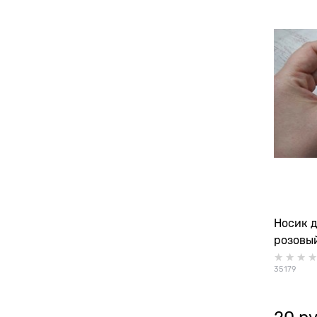
Носик д
розовы
35179