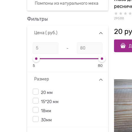
Помпоны из натурального меха
реснич
Фильтры
29588
20
 ру
Цена
( руб.)
Д
-
5
80
Размер
20 мм
15*20 мм
18мм
30мм