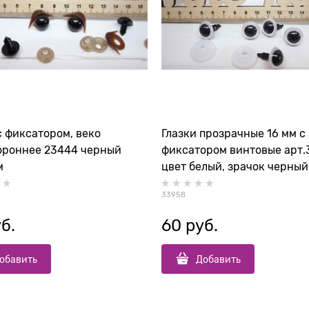
с фиксатором, веко
Глазки прозрачные 16 мм с
ороннее 23444 черный
фиксатором винтовые арт.
м
цвет белый, зрачок черный
33958
уб.
60
 руб.
обавить
Добавить