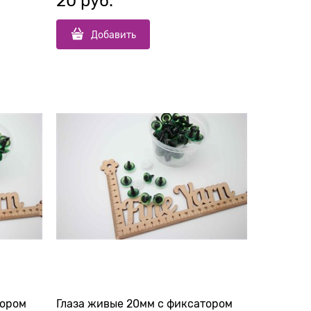
20
 руб.
Добавить
тором
Глаза живые 20мм с фиксатором