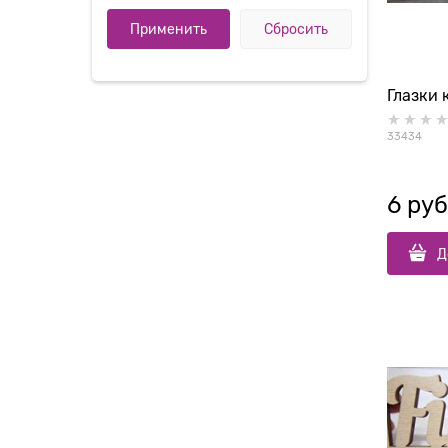
Глазки 
33434
6
 руб
Д