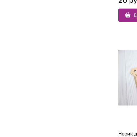
20
 ру
Д
Носик 