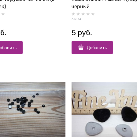
ек)
черный
31674
б.
5
 руб.
обавить
Добавить