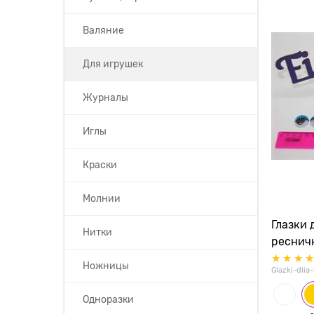
Валяние
Для игрушек
Журналы
Иглы
Краски
Молнии
Глазки 
Нитки
реснич
Ножницы
Glazki-dlia
Одноразки