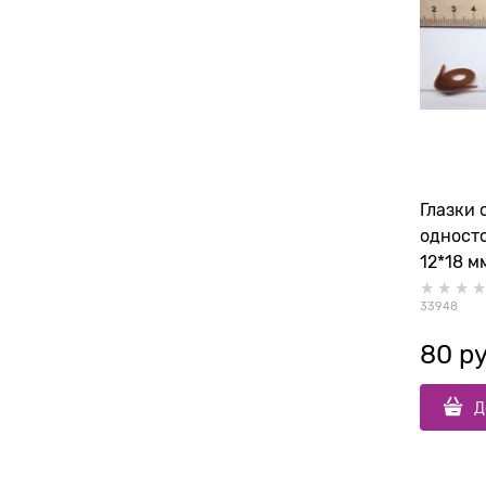
Глазки 
одност
12*18 м
33948
80
 р
Д