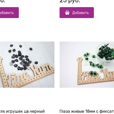
б.
25
 руб.
обавить
Добавить
для игрушек цв.черный
Глаза живые 18мм с фикса