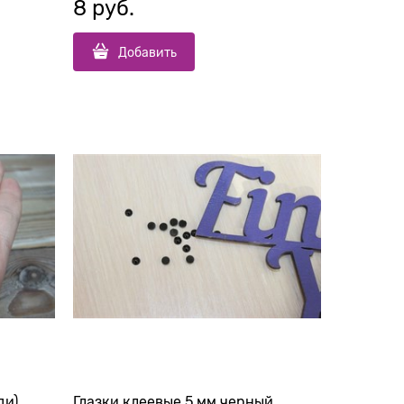
8
 руб.
Добавить
ди)
Глазки клеевые 5 мм черный