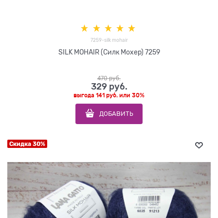
7259-silk mohair
SILK MOHAIR (Силк Мохер) 7259
470
 руб.
329
 руб.
выгода
141 руб.
или
30%
ДОБАВИТЬ
Скидка 30%