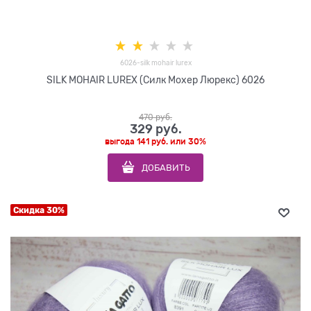
6026-silk mohair lurex
SILK MOHAIR LUREX (Силк Мохер Люрекс) 6026
470
 руб.
329
 руб.
выгода
141 руб.
или
30%
ДОБАВИТЬ
Скидка 30%