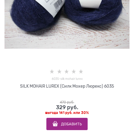
6035-silk mohair lurex
SILK MOHAIR LUREX (Силк Мохер Люрекс) 6035
470
 руб.
329
 руб.
выгода
141 руб.
или
30%
ДОБАВИТЬ