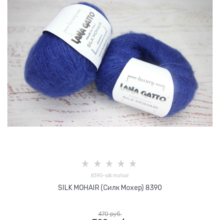
8390-silk mohair
SILK MOHAIR (Силк Мохер) 8390
470
 руб.