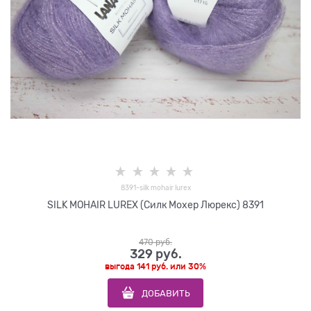
8391-silk mohair lurex
SILK MOHAIR LUREX (Силк Мохер Люрекс) 8391
470
 руб.
329
 руб.
выгода
141 руб.
или
30%
ДОБАВИТЬ