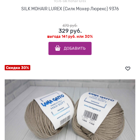
9376-silk mohair lurex
SILK MOHAIR LUREX (Силк Мохер Люрекс) 9376
470
 руб.
329
 руб.
выгода
141 руб.
или
30%
ДОБАВИТЬ
Скидка 30%