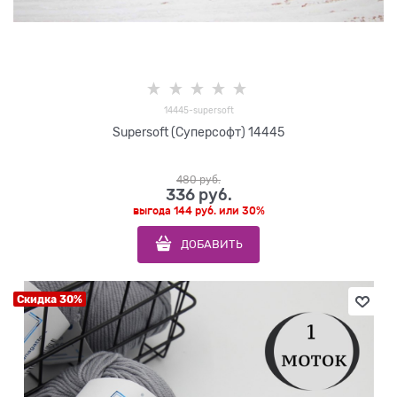
14445-supersoft
Supersoft (Суперсофт) 14445
480
 руб.
336
 руб.
выгода
144 руб.
или
30%
ДОБАВИТЬ
Скидка 30%