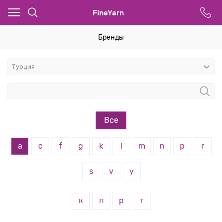
FineYarn
Бренды
Все
a
c
f
g
k
l
m
n
p
r
s
v
y
к
п
р
т