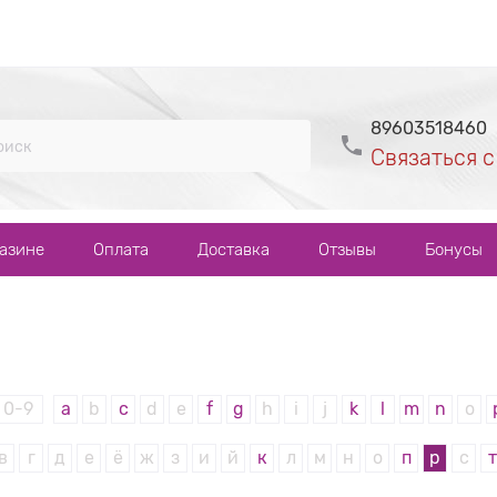
89603518460
Связаться с
газине
Оплата
Доставка
Отзывы
Бонусы
0-9
a
b
c
d
e
f
g
h
i
j
k
l
m
n
o
в
г
д
е
ё
ж
з
и
й
к
л
м
н
о
п
р
с
т