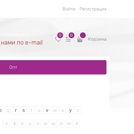
Войти
Регистрация
0
0
Корзина
 нами по e-mail
Опт
p
q
r
s
t
u
v
w
x
y
z
у
ф
х
ц
ч
ш
щ
э
ю
я