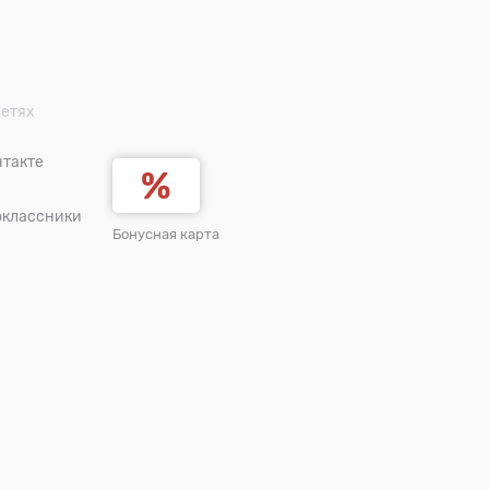
сетях
такте
оклассники
Бонусная карта