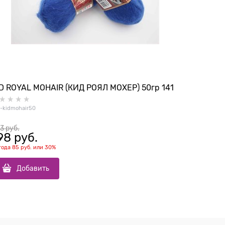
D ROYAL MOHAIR (КИД РОЯЛ МОХЕР) 50гр 141
Softy (Со
1-kidmohair50
60-softy
3
 руб.
99
 руб.
98
 руб.
69
 руб
года
85 руб.
или
30%
выгода
30 ру
Добавить
До