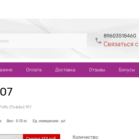
89603518460
Связаться с
газине
Оплата
Доставка
Отзывы
Бонусы
107
 Puffy (Пуффи) 107
в
Вес:
0.13
кг.
Ед. измерения:
шт
Количество:
Скидка 133 руб.