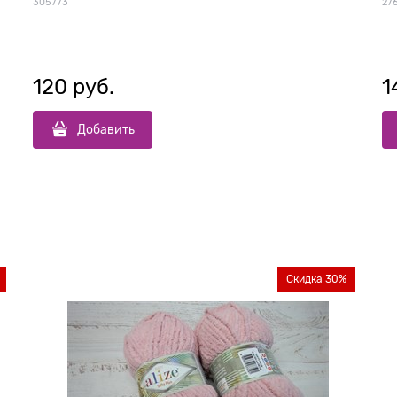
305773
27
120
 руб.
1
Добавить
Скидка 30%