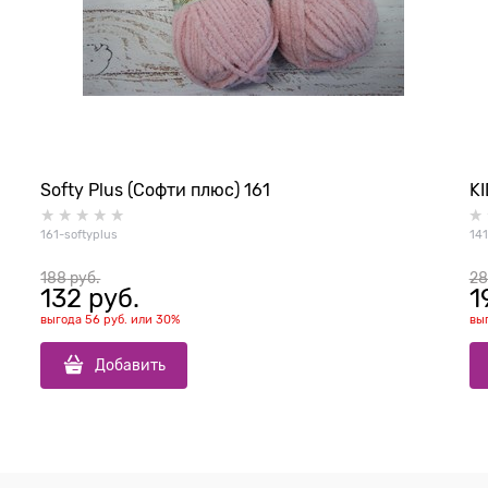
Softy Plus (Софти плюс) 161
KI
161-softyplus
14
188
 руб.
28
132
 руб.
1
выгода
56 руб.
или
30%
вы
Добавить