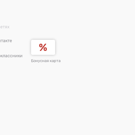
сетях
такте
оклассники
Бонусная карта