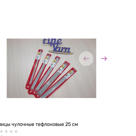
пицы чулочные тефлоновые 25 см
Набор "D
спиц Nov