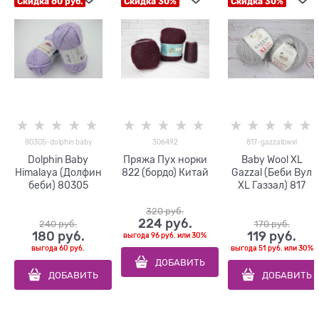
Скидка 60 руб.
Скидка 30%
Скидка 30%
80305-dolphin baby
306492
817-gazzalbwxl
Dolphin Baby
Пряжа Пух норки
Baby Wool XL
Himalaya (Долфин
822 (бордо) Китай
Gazzal (Беби Вул
беби) 80305
XL Газзал) 817
320
 руб.
224
 руб.
240
 руб.
170
 руб.
180
 руб.
119
 руб.
выгода
96 руб.
или
30%
выгода
60 руб.
выгода
51 руб.
или
30%
ДОБАВИТЬ
ДОБАВИТЬ
ДОБАВИТЬ