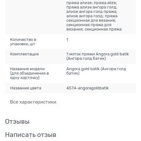
пряжа ализе; пряжа alize;
пряжа ализе ангора голд;
ализе ангора голд пряжа;
ализе ангора голд; пряжа
секционная для вязания;
секционная пряжа для
вязания; секционная пряжа
Количество в
1
упаковке, шт
Комплектация
1 моток пряжи Angora gold batik
(Ангора голд батик)
Название модели
Angora gold batik (Ангора голд
(для объединения в
батик)
одну карточку)
Название цвета
4574-angoragoldbatik
Все характеристики
Отзывы
Написать отзыв