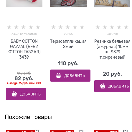
3439-baby cotton
29555
305898
BABY COTTON
Термоаппликация
Резинка бельевая
GAZZAL (БЕБИ
Змей
(ажурная) 10мм
КОТТОН ГАЗЗАЛ)
цв.S379
3439
т.сиреневый
110
 руб.
117
 руб.
20
 руб.
ДОБАВИТЬ
82
 руб.
выгода
35 руб.
или
30%
ДОБАВИТЬ
ДОБАВИТЬ
Похожие товары