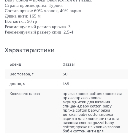
Страна производства: Турция
Состав пряжи: 60% хлопок, 40% акрил
Длина нити: 165 м
Вес мотка: 50 гр
Рекомендуемый размер крючка 3
Рекомендуемый размер спиц 2,5-4
Характеристики
Бренд
Gazzal
Вес товара, г
50
длина, м
165
Ключевые слова
пряжа хлопок;cotton;хлопковая
пряжа;пряжа хлопок
акрил;нитки для вязания
спицами;baby cotton;baby
пряжа;cotton baby;пряжа
детская baby cotton;пряжа
акрил в для хлопок;нитки для
вязания хлопок gazzal baby
cotton;пряжа из хлопка;газзал
бэби коттон;нити для