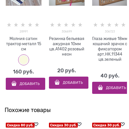
28991
306699
306723
Молния сатин
Резинка бельевая
Глаза живые 18мм
трактор металл 15
ажурная 10мм
кошачий зрачок с
см
цв.A1402 розовый
фиксатором
неон
арт.НК.11344
цв.зеленый
20
 руб.
160
 руб.
40
 руб.
ДОБАВИТЬ
ДОБАВИТЬ
ДОБАВИТЬ
Похожие товары
Скидка 80 руб.
Скидка 30 руб.
Скидка 30 руб.