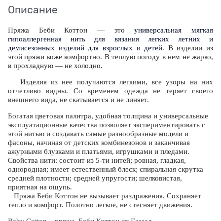
Описание
Пряжа Беби Коттон — это
универсальная мягкая
гипоаллергенная нить для вязания легких летних и
демисезонных изделий для взрослых и детей
. В изделии из
этой пряжи коже комфортно. В теплую погоду в нем не жарко,
в прохладную — не холодно.
Изделия из нее получаются легкими, все узоры на них
отчетливо видны. Со временем одежда не теряет своего
внешнего вида, не скатывается и не линяет.
Богатая цветовая палитра, удобная толщина и универсальные
эксплуатационные качества позволяет экспериментировать с
этой нитью и создавать самые разнообразные модели и
фасоны, начиная от детских комбинезонов и заканчивая
ажурными блузками и платьями, игрушками и пледами.
Свойства нити: состоит из 5-ти нитей; ровная, гладкая,
однородная; имеет естественный блеск; спиральная скрутка
средней плотности; средней упругости; шелковистая,
приятная на ощупь.
Пряжа Беби Коттон не вызывает раздражения. Сохраняет
тепло и комфорт. Полотно легкое, не стесняет движения.
Baby Cotton – пряжа Беби Коттон от Газзал.