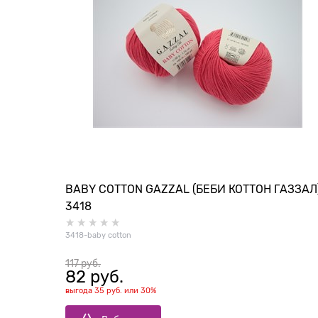
BABY COTTON GAZZAL (БЕБИ КОТТОН ГАЗЗАЛ
3418
3418-baby cotton
117
 руб.
82
 руб.
выгода
35 руб.
или
30%