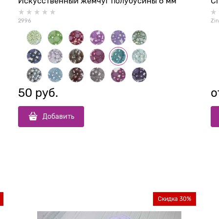
Искусственный жемчуг полубусины 6 мм
Сп
2996
Zin
50
 руб.
о
Добавить
Скидка 30%