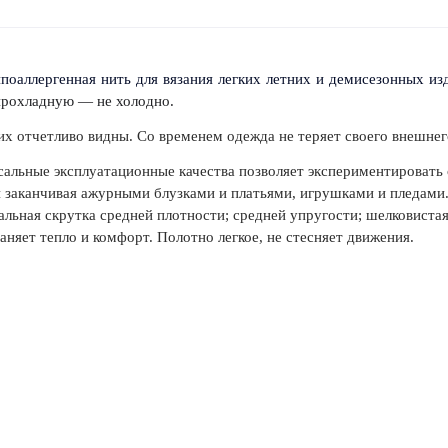
ипоаллергенная нить для вязания легких летних и демисезонных из
 прохладную — не холодно.
х отчетливо видны. Со временем одежда не теряет своего внешнего 
сальные эксплуатационные качества позволяет экспериментировать 
 заканчивая ажурными блузками и платьями, игрушками и пледами. С
ральная скрутка средней плотности; средней упругости; шелковистая
яет тепло и комфорт. Полотно легкое, не стесняет движения.