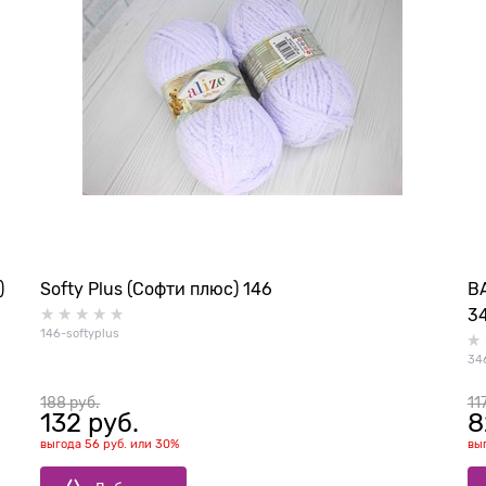
)
Softy Plus (Софти плюс) 146
B
3
146-softyplus
34
188
 руб.
11
132
 руб.
8
выгода
56 руб.
или
30%
вы