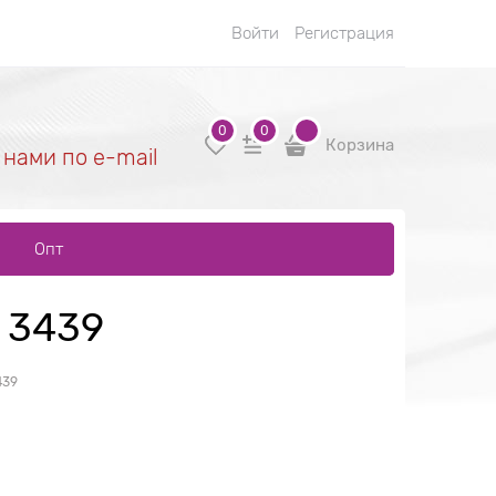
Войти
Регистрация
0
0
Корзина
 нами по e-mail
Опт
 3439
439