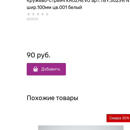
Кружево-стрейч KRUZHEVO арт.TBY.30239/N
шир.100мм цв.001 белый
307075
90
 руб.
Добавить
Похожие товары
Скидка 30%