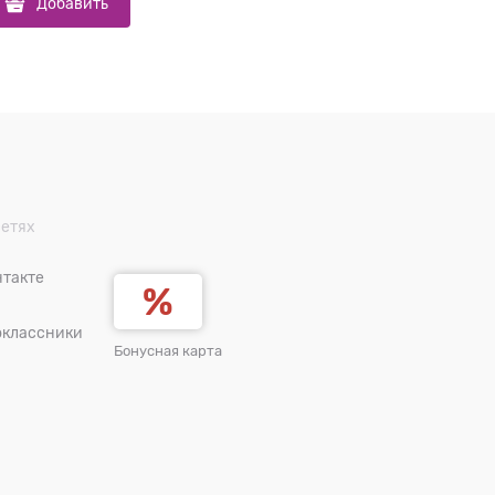
Добавить
До
сетях
такте
оклассники
Бонусная карта