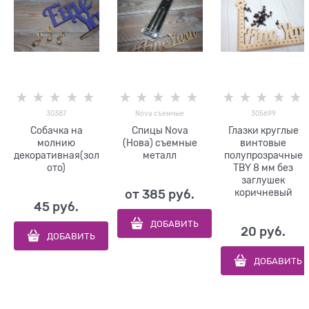
30387
Nova съемные
305699
Собачка на
Спицы Nova
Глазки круглые
молнию
(Нова) съемные
винтовые
декоративная(зол
металл
полупрозрачные
ото)
TBY 8 мм без
заглушек
коричневый
от
385
 руб.
45
 руб.
ДОБАВИТЬ
20
 руб.
ДОБАВИТЬ
ДОБАВИТЬ