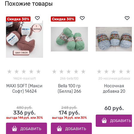
Похожие товары
Скидка 30%
Скидка 30%
14624-maxi soft
266-bella100
20-носочная добавка
MAXI SOFT (Макси
Bella 100 гр
Носочная
Софт) 14624
(Белла) 266
добавка 20
480
 руб.
248
 руб.
60
 руб.
336
 руб.
174
 руб.
выгода
144 руб.
или
30%
выгода
74 руб.
или
30%
ДОБАВИТЬ
ДОБАВИТЬ
ДОБАВИТЬ