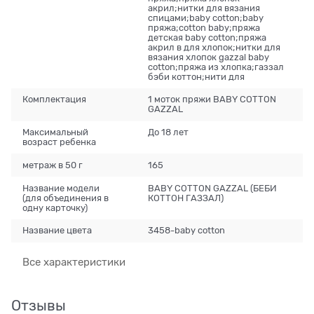
акрил;нитки для вязания
спицами;baby cotton;baby
пряжа;cotton baby;пряжа
детская baby cotton;пряжа
акрил в для хлопок;нитки для
вязания хлопок gazzal baby
cotton;пряжа из хлопка;газзал
бэби коттон;нити для
Комплектация
1 моток пряжи BABY COTTON
GAZZAL
Максимальный
До 18 лет
возраст ребенка
метраж в 50 г
165
Название модели
BABY COTTON GAZZAL (БЕБИ
(для объединения в
КОТТОН ГАЗЗАЛ)
одну карточку)
Название цвета
3458-baby cotton
Все характеристики
Отзывы