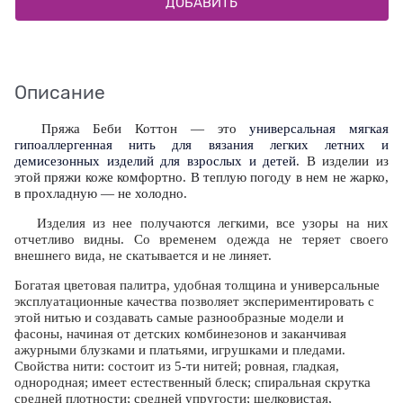
ДОБАВИТЬ
Описание
Пряжа Беби Коттон — это
универсальная мягкая
гипоаллергенная нить для вязания легких летних и
демисезонных изделий для взрослых и детей
. В изделии из
этой пряжи коже комфортно. В теплую погоду в нем не жарко,
в прохладную — не холодно.
Изделия из нее получаются легкими, все узоры на них
отчетливо видны. Со временем одежда не теряет своего
внешнего вида, не скатывается и не линяет.
Богатая цветовая палитра, удобная толщина и универсальные
эксплуатационные качества позволяет экспериментировать с
этой нитью и создавать самые разнообразные модели и
фасоны, начиная от детских комбинезонов и заканчивая
ажурными блузками и платьями, игрушками и пледами.
Свойства нити: состоит из 5-ти нитей; ровная, гладкая,
однородная; имеет естественный блеск; спиральная скрутка
средней плотности; средней упругости; шелковистая,