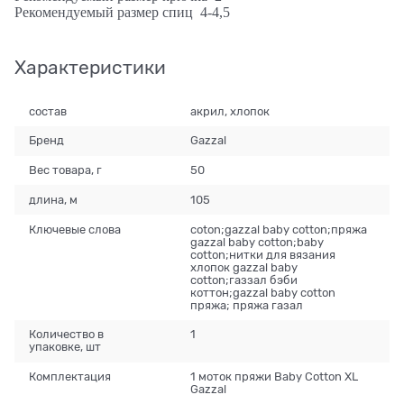
Рекомендуемый размер спиц 4-4,5
Характеристики
состав
акрил, хлопок
Бренд
Gazzal
Вес товара, г
50
длина, м
105
Ключевые слова
coton;gazzal baby cotton;пряжа
gazzal baby cotton;baby
cotton;нитки для вязания
хлопок gazzal baby
cotton;газзал бэби
коттон;gazzal baby cotton
пряжа; пряжа газал
Количество в
1
упаковке, шт
Комплектация
1 моток пряжи Baby Cotton XL
Gazzal