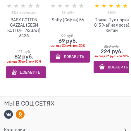
3426-baby cotton
56-softy
36014
BABY COTTON
Softy (Софти) 56
Пряжа Пух норки
GAZZAL (БЕБИ
813 (чайная роза)
КОТТОН ГАЗЗАЛ)
Китай
3426
99
 руб.
69
 руб.
выгода
30 руб.
или
30%
320
 руб.
224
 руб.
117
 руб.
82
 руб.
ДОБАВИТЬ
выгода
96 руб.
или
30%
выгода
35 руб.
или
30%
ДОБАВИТЬ
ДОБАВИТЬ
МЫ В СОЦ СЕТЯХ
Категории