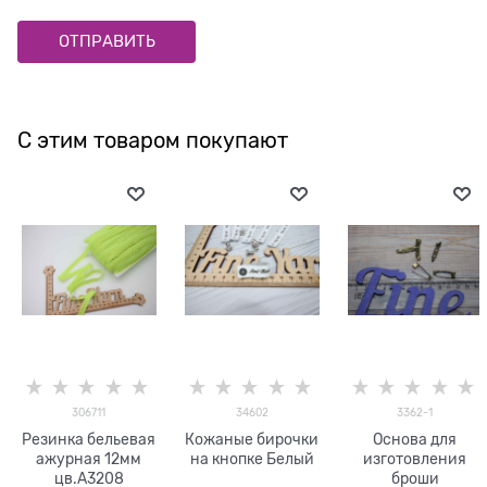
С этим товаром покупают
306711
34602
3362-1
Резинка бельевая
Кожаные бирочки
Основа для
ажурная 12мм
на кнопке Белый
изготовления
цв.A3208
броши