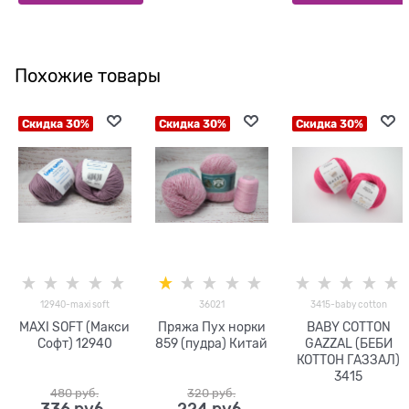
Похожие товары
Скидка 30%
Скидка 30%
Скидка 30%
12940-maxi soft
36021
3415-baby cotton
MAXI SOFT (Макси
Пряжа Пух норки
BABY COTTON
Софт) 12940
859 (пудра) Китай
GAZZAL (БЕБИ
КОТТОН ГАЗЗАЛ)
3415
480
 руб.
320
 руб.