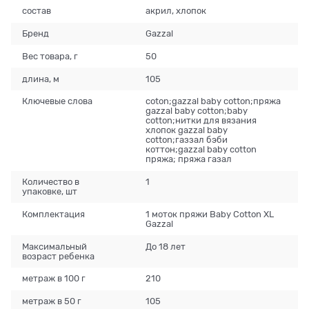
состав
акрил, хлопок
Бренд
Gazzal
Вес товара, г
50
длина, м
105
Ключевые слова
coton;gazzal baby cotton;пряжа
gazzal baby cotton;baby
cotton;нитки для вязания
хлопок gazzal baby
cotton;газзал бэби
коттон;gazzal baby cotton
пряжа; пряжа газал
Количество в
1
упаковке, шт
Комплектация
1 моток пряжи Baby Cotton XL
Gazzal
Максимальный
До 18 лет
возраст ребенка
метраж в 100 г
210
метраж в 50 г
105