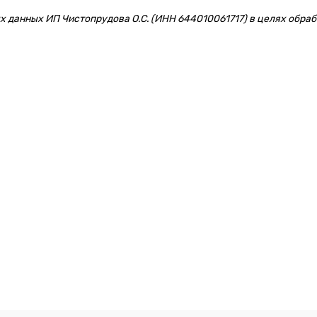
 данных ИП Чистопрудова О.С. (ИНН 644010061717) в целях обрабо