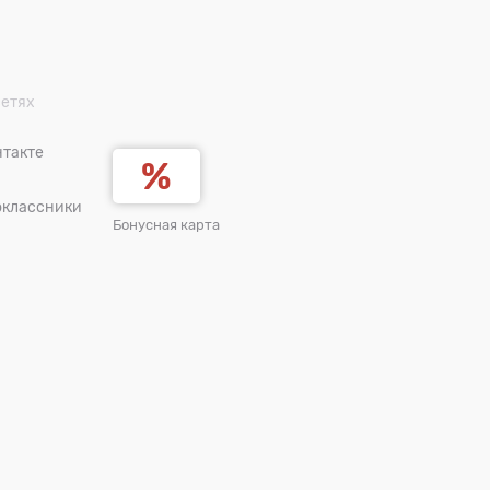
сетях
такте
оклассники
Бонусная карта