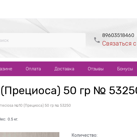
89603518460
Связаться с
газине
Оплата
Доставка
Отзывы
Бонусы
 (Прециоса) 50 гр № 5325
Preciosa №10 (Прециоса) 50 гр № 53250
Вес:
0.5
кг.
Количество: