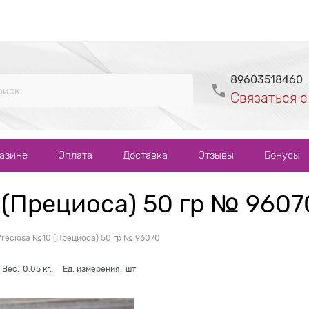
89603518460
Связаться с
газине
Оплата
Доставка
Отзывы
Бонусы
 (Прециоса) 50 гр № 9607
Preciosa №10 (Прециоса) 50 гр № 96070
Вес:
0.05
кг.
Ед. измерения:
шт