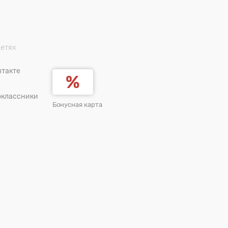
сетях
такте
оклассники
Бонусная карта