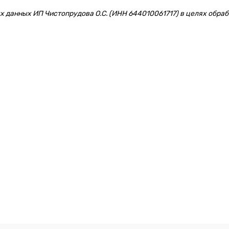
 данных ИП Чистопрудова О.С. (ИНН 644010061717) в целях обрабо