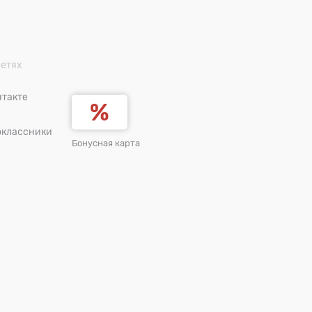
сетях
такте
оклассники
Бонусная карта