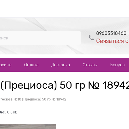
89603518460
Связаться с
газине
Оплата
Доставка
Отзывы
Бонусы
 (Прециоса) 50 гр № 1894
reciosa №10 (Прециоса) 50 гр № 18942
Вес:
0.5
кг.