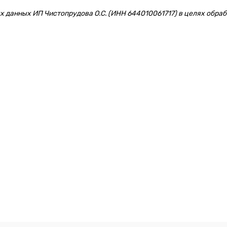
 данных ИП Чистопрудова О.С. (ИНН 644010061717) в целях обрабо