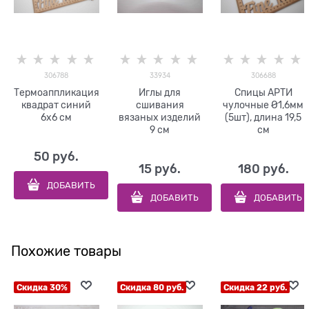
306788
33934
306688
Термоаппликация
Иглы для
Спицы АРТИ
квадрат синий
сшивания
чулочные Ø1,6мм
6х6 см
вязаных изделий
(5шт), длина 19,5
9 см
см
50
 руб.
15
 руб.
180
 руб.
ДОБАВИТЬ
ДОБАВИТЬ
ДОБАВИТЬ
Похожие товары
Скидка 30%
Скидка 80 руб.
Скидка 22 руб.