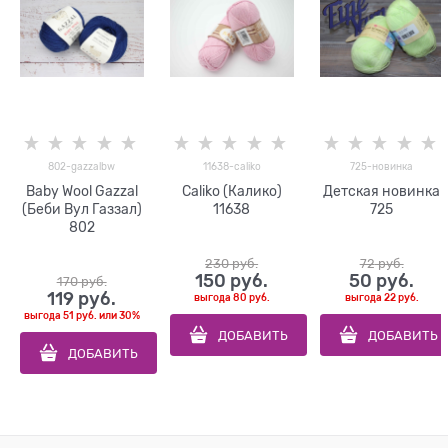
802-gazzalbw
11638-caliko
725-новинка
Baby Wool Gazzal
Caliko (Калико)
Детская новинка
(Беби Вул Газзал)
11638
725
802
230
 руб.
72
 руб.
150
 руб.
50
 руб.
170
 руб.
119
 руб.
выгода
80 руб.
выгода
22 руб.
выгода
51 руб.
или
30%
ДОБАВИТЬ
ДОБАВИТЬ
ДОБАВИТЬ