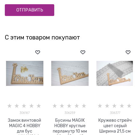
С этим товаром покупают
306167
306259
306377
Замок винтовой
Бусины MAGIK
Кружево стрейч
MAGIC 4 HOBBY
HOBBY круглые
цвет серый
для бус
перламутр 10 мм
Ширина 21,5 см