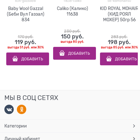
834-gazzalbw
11638-caliko
56-kidmohair50
Baby Wool Gazzal
Caliko (Калико)
KID ROYAL MOHAIR
(Беби Вул Газзал)
11638
(КИД РОЯЛ
834
МОХЕР) 50гр 56
230
 руб.
150
 руб.
170
 руб.
283
 руб.
119
 руб.
198
 руб.
выгода
80 руб.
выгода
51 руб.
или
30%
выгода
85 руб.
или
30%
ДОБАВИТЬ
ДОБАВИТЬ
ДОБАВИТЬ
МЫ В СОЦ СЕТЯХ
Категории
Личный кабинет