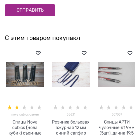
С этим товаром покупают
nova cubics съемн
35631
307037
Спицы Nova
Резинка бельевая
Спицы АРТИ
cubics (нова
ажурная 12 мм
чулочные Ø1,9мм
кубик) съемные
синий сапфир
(5шт), длина 19,5