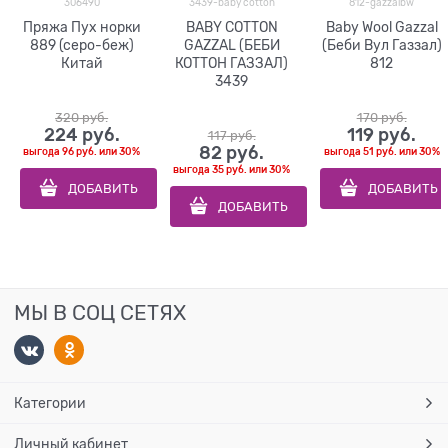
306490
3439-baby cotton
812-gazzalbw
Пряжа Пух норки
BABY COTTON
Baby Wool Gazzal
889 (серо-беж)
GAZZAL (БЕБИ
(Беби Вул Газзал)
Китай
КОТТОН ГАЗЗАЛ)
812
3439
320
 руб.
170
 руб.
224
 руб.
119
 руб.
117
 руб.
82
 руб.
выгода
96 руб.
или
30%
выгода
51 руб.
или
30%
выгода
35 руб.
или
30%
ДОБАВИТЬ
ДОБАВИТЬ
ДОБАВИТЬ
МЫ В СОЦ СЕТЯХ
Категории
Личный кабинет