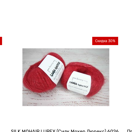
Скидка 30%
SILK MOHAIR LUREX (Силк Мохер Люрекс) 6026
Пр