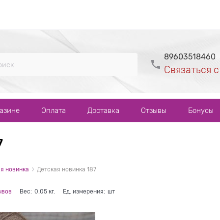
89603518460
Связаться с
газине
Оплата
Доставка
Отзывы
Бонусы
7
я новинка
Детская новинка 187
ывов
Вес:
0.05
кг.
Ед. измерения:
шт