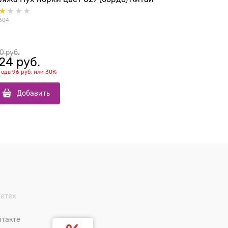
604
5285-superso
0
 руб.
480
 руб.
24
 руб.
336
 р
года
96 руб.
или
30%
выгода
144 р
Добавить
До
сетях
такте