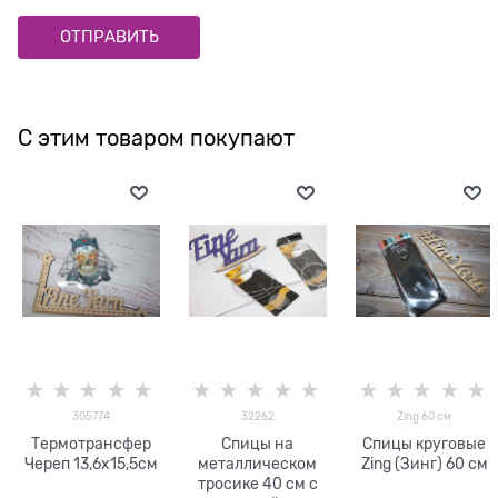
С этим товаром покупают
305774
32262
Zing 60 см
Термотрансфер
Спицы на
Спицы круговые
Череп 13,6х15,5см
металлическом
Zing (Зинг) 60 см
тросике 40 см с