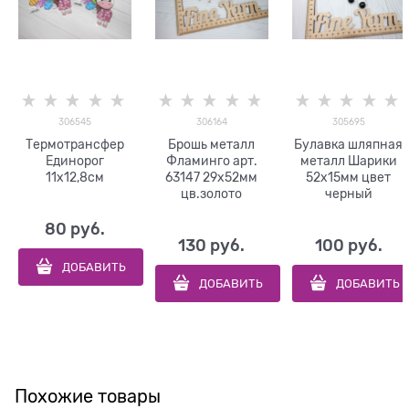
306545
306164
305695
Термотрансфер
Брошь металл
Булавка шляпная
Единорог
Фламинго арт.
металл Шарики
11х12,8см
63147 29х52мм
52х15мм цвет
цв.золото
черный
80
 руб.
130
 руб.
100
 руб.
ДОБАВИТЬ
ДОБАВИТЬ
ДОБАВИТЬ
Похожие товары