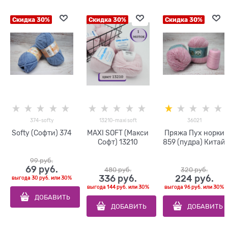
Скидка 30%
Скидка 30%
Скидка 30%
374-softy
13210-maxi soft
36021
Softy (Софти) 374
MAXI SOFT (Макси
Пряжа Пух норки
Софт) 13210
859 (пудра) Китай
99
 руб.
69
 руб.
480
 руб.
320
 руб.
336
 руб.
224
 руб.
выгода
30 руб.
или
30%
выгода
144 руб.
или
30%
выгода
96 руб.
или
30%
ДОБАВИТЬ
ДОБАВИТЬ
ДОБАВИТЬ