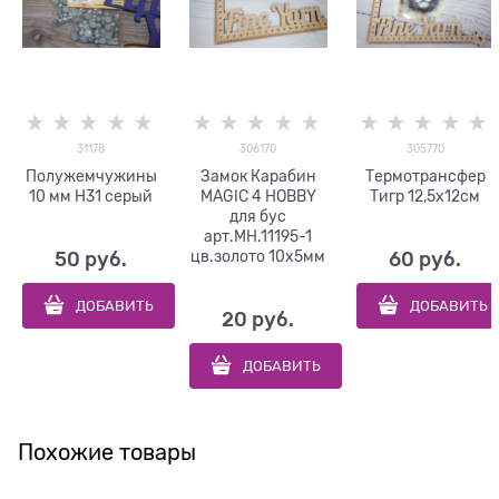
31178
306170
305770
Полужемчужины
Замок Карабин
Термотрансфер
10 мм Н31 серый
MAGIC 4 HOBBY
Тигр 12,5х12см
для бус
арт.MH.11195-1
цв.золото 10х5мм
50
 руб.
60
 руб.
ДОБАВИТЬ
ДОБАВИТЬ
20
 руб.
ДОБАВИТЬ
Похожие товары