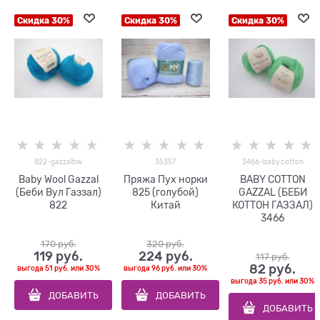
Скидка 30%
Скидка 30%
Скидка 30%
822-gazzalbw
35357
3466-baby cotton
Baby Wool Gazzal
Пряжа Пух норки
BABY COTTON
(Беби Вул Газзал)
825 (голубой)
GAZZAL (БЕБИ
822
Китай
КОТТОН ГАЗЗАЛ)
3466
170
 руб.
320
 руб.
119
 руб.
224
 руб.
117
 руб.
82
 руб.
выгода
51 руб.
или
30%
выгода
96 руб.
или
30%
выгода
35 руб.
или
30%
ДОБАВИТЬ
ДОБАВИТЬ
ДОБАВИТЬ