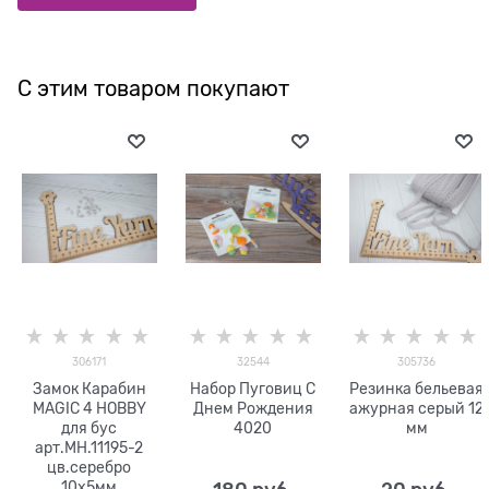
С этим товаром покупают
306171
32544
305736
Замок Карабин
Набор Пуговиц С
Резинка бельевая
MAGIC 4 HOBBY
Днем Рождения
ажурная серый 12
для бус
4020
мм
арт.MH.11195-2
цв.серебро
10х5мм