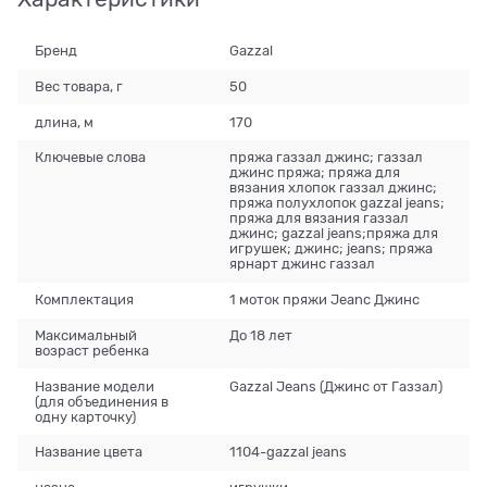
Бренд
Gazzal
Вес товара, г
50
длина, м
170
Ключевые слова
пряжа газзал джинс; газзал
джинс пряжа; пряжа для
вязания хлопок газзал джинс;
пряжа полухлопок gazzal jeans;
пряжа для вязания газзал
джинс; gazzal jeans;пряжа для
игрушек; джинс; jeans; пряжа
ярнарт джинс газзал
Комплектация
1 моток пряжи Jeanc Джинс
Максимальный
До 18 лет
возраст ребенка
Название модели
Gazzal Jeans (Джинс от Газзал)
(для объединения в
одну карточку)
Название цвета
1104-gazzal jeans