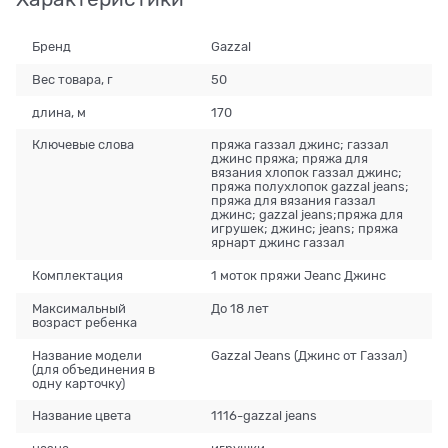
Бренд
Gazzal
Вес товара, г
50
длина, м
170
Ключевые слова
пряжа газзал джинс; газзал
джинс пряжа; пряжа для
вязания хлопок газзал джинс;
пряжа полухлопок gazzal jeans;
пряжа для вязания газзал
джинс; gazzal jeans;пряжа для
игрушек; джинс; jeans; пряжа
ярнарт джинс газзал
Комплектация
1 моток пряжи Jeanc Джинс
Максимальный
До 18 лет
возраст ребенка
Название модели
Gazzal Jeans (Джинс от Газзал)
(для объединения в
одну карточку)
Название цвета
1116-gazzal jeans