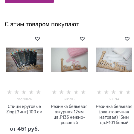
С этим товаром покупают
Zing 100 см
306705
305744
Спицы круговые
Резинка бельевая
Резинка бельевая
Zing (Зинг) 100 см
ажурная 12мм
(окантовочная
цв.F133 нежно-
матовая) 15мм
розовый
цв.F101 белый
от
451
 руб.