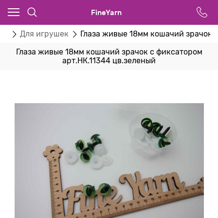
FineYarn
ва
Для игрушек
Глаза живые 18мм кошачий зрачок с
Глаза живые 18мм кошачий зрачок с фиксатором
арт.НК.11344 цв.зеленый