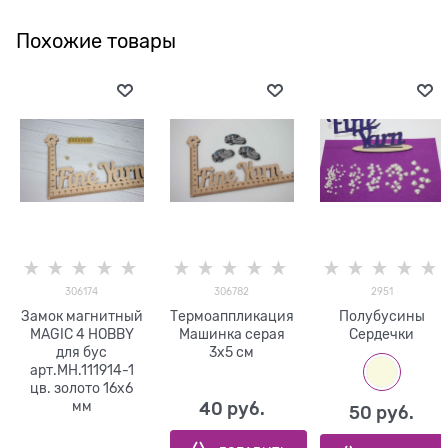
Похожие товары
306174
306782
2951
Замок магнитный
Термоаппликация
Полубусины
MAGIC 4 HOBBY
Машинка серая
Сердечки
для бус
3х5 см
арт.MH.111914-1
цв. золото 16х6
мм
40
 руб.
50
 руб.