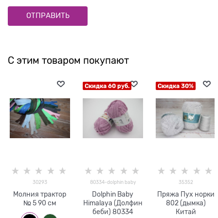
С этим товаром покупают
Скидка 60 руб.
Скидка 30%
30293
80334-dolphin baby
35352
Молния трактор
Dolphin Baby
Пряжа Пух норки
№ 5 90 см
Himalaya (Долфин
802 (дымка)
беби) 80334
Китай