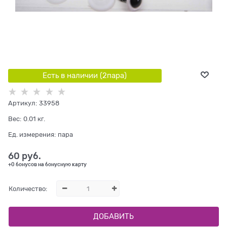
Есть в наличии (
2
пара
)
Артикул:
33958
Вес:
0.01
кг.
Ед. измерения:
пара
60
 руб.
+0 бонусов на бонусную карту
Количество:
ДОБАВИТЬ