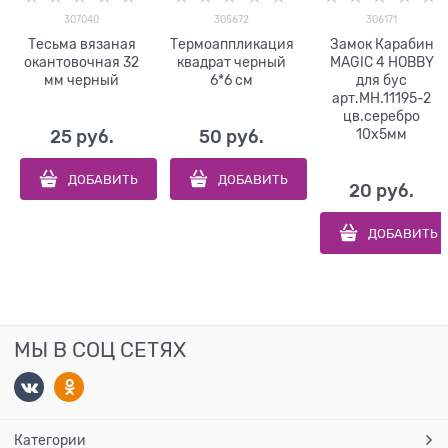
307040
305672
306171
Тесьма вязаная
Термоаппликация
Замок Карабин
окантовочная 32
квадрат черный
MAGIC 4 HOBBY
мм черный
6*6 см
для бус
арт.MH.11195-2
цв.серебро
10х5мм
25
 руб.
50
 руб.
ДОБАВИТЬ
ДОБАВИТЬ
20
 руб.
ДОБАВИТЬ
МЫ В СОЦ СЕТЯХ
Категории