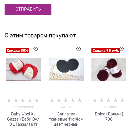
С этим товаром покупают
Скидка 30%
Скидка 98 руб.
811-gazzalbwxl
305703
780-dolce
Baby Wool XL
Заплатки
Dolce (Дольче)
Gazzal (Беби Вул
тканевые 11х14см
780
XL Газзал) 811
цвет черный