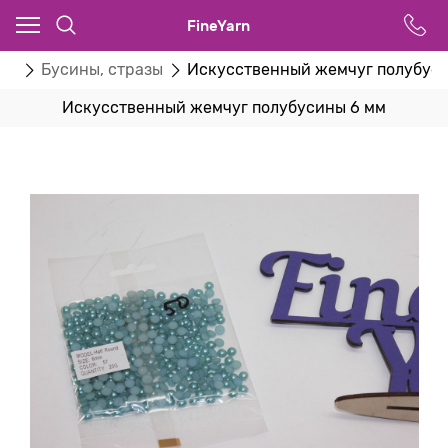
FineYarn
ва
Бусины, стразы
Искусственный жемчуг полубуси
Искусственный жемчуг полубусины 6 мм