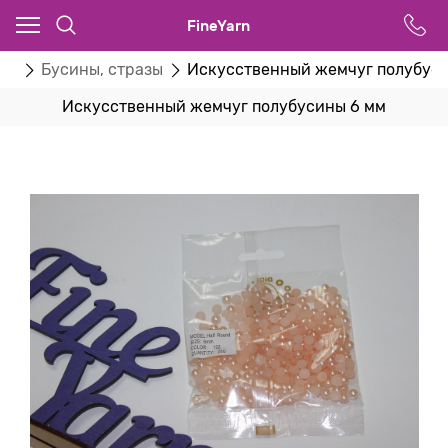
FineYarn
ва
Бусины, стразы
Искусственный жемчуг полубуси
Искусственный жемчуг полубусины 6 мм