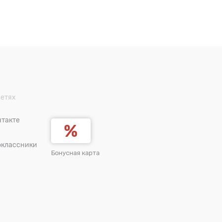
сетях
такте
оклассники
Бонусная карта