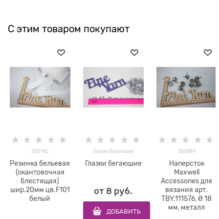
С этим товаром покупают
305742
Глазки бегаюшие
305894
Резинка бельевая
Глазки бегаюшие
Наперсток
(окантовочная
Maxwell
блестящая)
Accessories для
шир.20мм цв.F101
вязания арт.
от
8
 руб.
белый
TBY.111576, Ø 18
мм, металл
ДОБАВИТЬ