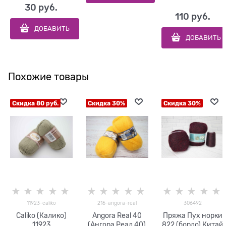
30
 руб.
110
 руб.
ДОБАВИТЬ
ДОБАВИТЬ
Похожие товары
Скидка 80 руб.
Скидка 30%
Скидка 30%
11923-caliko
216-angora-real
306492
Caliko (Калико)
Angora Real 40
Пряжа Пух норки
11923
(Ангора Реал 40)
822 (бордо) Китай