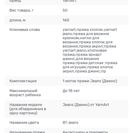
бренд
YarnArt
Вес товара, г
50
длина, м
160
Ключевые слова
yarnart;пряжа хлопок;yarnart
jeans;пряжа для вязания
крючком;нитки для
вязания;пряжа хлопок для
вязания;пряжа акрил;пряжа
yarnart jeans;хлопковая
пряжа;пряжа ярнарт
джинс;для вязания
пряжа;пряжа детская ;пряжа
для игрушек;пряжа хлопок
акрил;пряжа джинс;пр
Комплектация
1 моток пряжи Jeans (Джинс)
Максимальный
До 18 лет
возраст ребенка
Название модели
Jeans (Джинс) от YarnArt
(для объединения в
одну карточку)
Название цвета
87-jeans
Назначение пряжи
Аксессуары и предметы