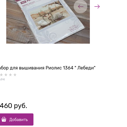
бор для вышивания Риолис 1364 " Лебеди"
Набор дл
эустомой
694
35409
 460
 руб.
650
 р
Добавить
До