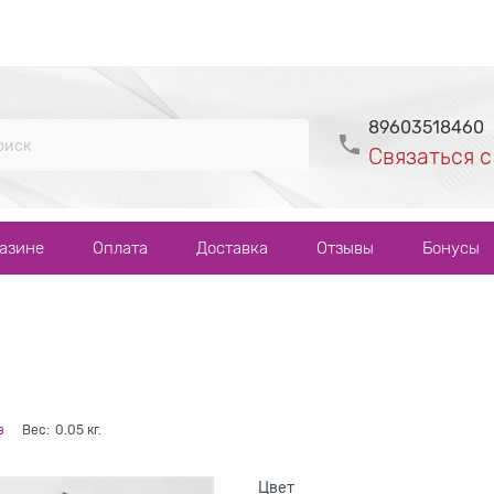
89603518460
Связаться с
газине
Оплата
Доставка
Отзывы
Бонусы
в
Вес:
0.05
кг.
Цвет