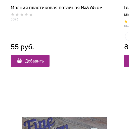
Молния пластиковая потайная №3 65 см
Г
м
3873
Gla
55
 руб.
8
Добавить