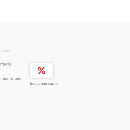
сетях
такте
оклассники
Бонусная карта