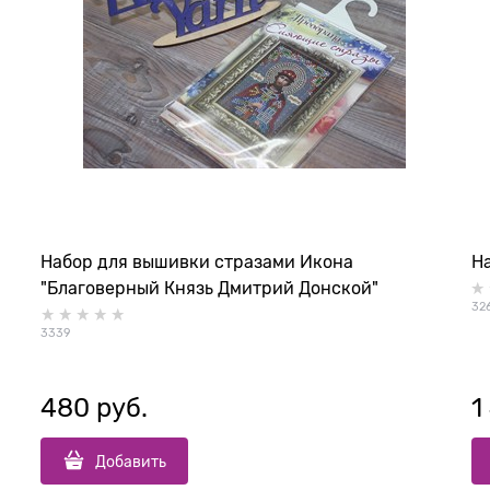
Набор для вышивки стразами Икона
На
"Благоверный Князь Дмитрий Донской"
32
3339
480
 руб.
1
Добавить