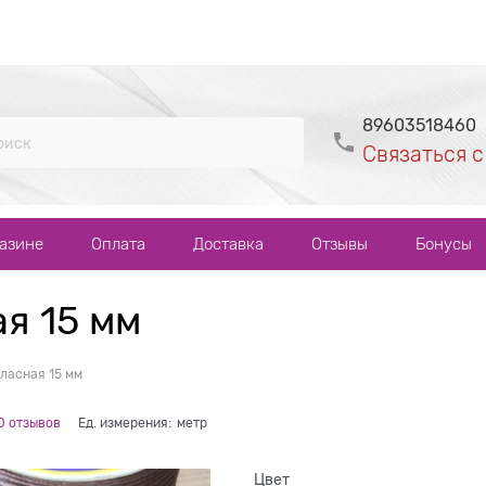
89603518460
Связаться с
газине
Оплата
Доставка
Отзывы
Бонусы
я 15 мм
ласная 15 мм
0 отзывов
Ед. измерения:
метр
Цвет