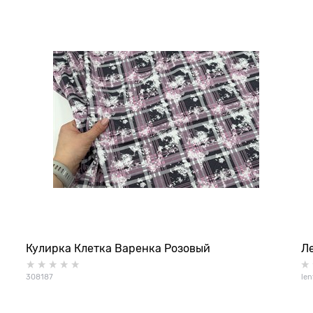
Кулирка Клетка Варенка Розовый
Л
308187
len