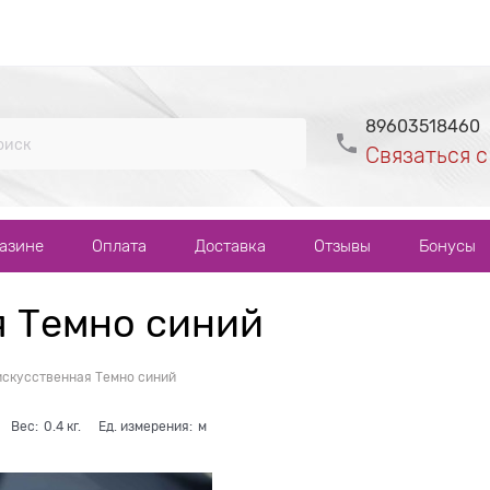
89603518460
Связаться с
газине
Оплата
Доставка
Отзывы
Бонусы
я Темно синий
искусственная Темно синий
Вес:
0.4
кг.
Ед. измерения:
м