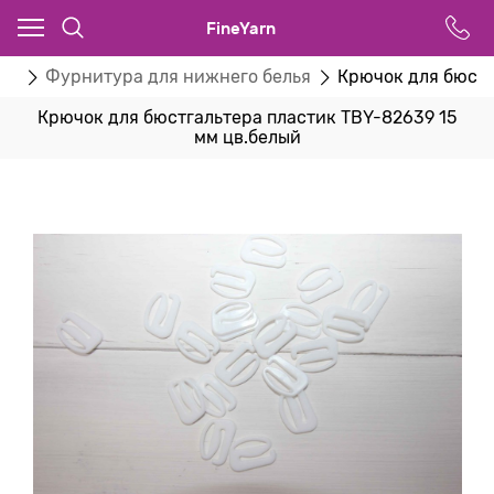
FineYarn
ва
Фурнитура для нижнего белья
Крючок для бюстг
Крючок для бюстгальтера пластик TBY-82639 15
мм цв.белый