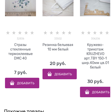
32836
33502
306206
Стразы
Резинка бельевая
Кружево-
стеклянные
10 мм белый
трикотаж
термоклеевые
KRUZHEVO
DMC 40
арт.TBY 150-1
шир.40мм цв.01
20
 руб.
белый
7
 руб.
ДОБАВИТЬ
30
 руб.
ДОБАВИТЬ
ДОБАВИТЬ
Похожие товары