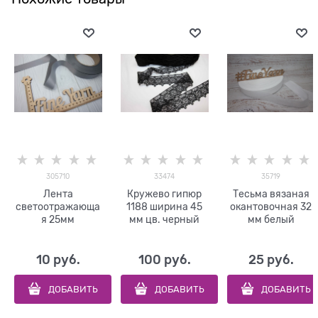
305710
33474
35719
Лента
Кружево гипюр
Тесьма вязаная
светоотражающа
1188 ширина 45
окантовочная 32
я 25мм
мм цв. черный
мм белый
10
 руб.
100
 руб.
25
 руб.
ДОБАВИТЬ
ДОБАВИТЬ
ДОБАВИТЬ