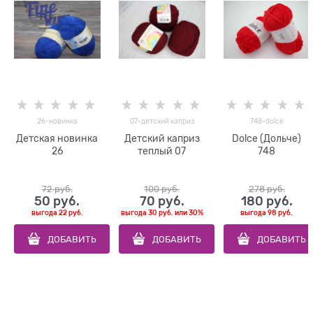
26-новинка
07-детский каприз
748-dolce
Детская новинка
Детский каприз
Dolce (Дольче)
26
теплый 07
748
72
 руб.
100
 руб.
278
 руб.
50
 руб.
70
 руб.
180
 руб.
выгода
22 руб.
выгода
30 руб.
или
30%
выгода
98 руб.
ДОБАВИТЬ
ДОБАВИТЬ
ДОБАВИТЬ