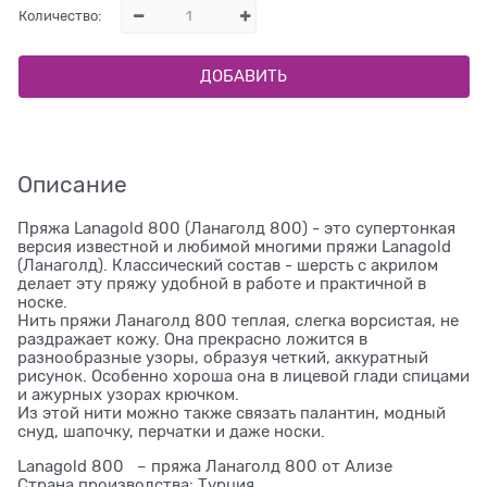
Количество:
ДОБАВИТЬ
Описание
Пряжа Lanagold 800 (Ланаголд 800) - это супертонкая
версия известной и любимой многими пряжи Lanagold
(Ланаголд). Классический состав - шерсть с акрилом
делает эту пряжу удобной в работе и практичной в
носке.
Нить пряжи Ланаголд 800 теплая, слегка ворсистая, не
раздражает кожу. Она прекрасно ложится в
разнообразные узоры, образуя четкий, аккуратный
рисунок. Особенно хороша она в лицевой глади спицами
и ажурных узорах крючком.
Из этой нити можно также связать палантин, модный
снуд, шапочку, перчатки и даже носки.
Lanagold 800 – пряжа Ланаголд 800 от Ализе
Страна производства: Турция