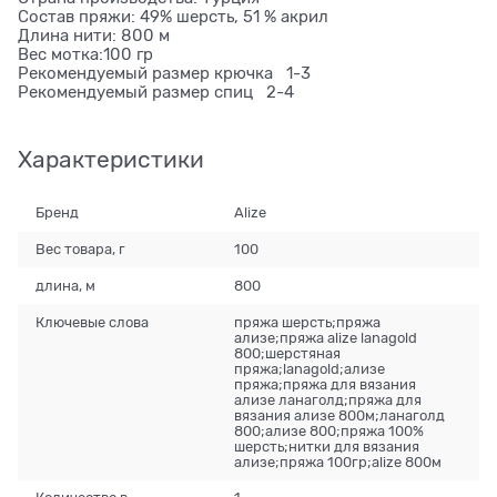
Состав пряжи: 49% шерсть, 51 % акрил
Длина нити: 800 м
Вес мотка:100 гр
Рекомендуемый размер крючка 1-3
Рекомендуемый размер спиц 2-4
Характеристики
Бренд
Alize
Вес товара, г
100
длина, м
800
Ключевые слова
пряжа шерсть;пряжа
ализе;пряжа alize lanagold
800;шерстяная
пряжа;lanagold;ализе
пряжа;пряжа для вязания
ализе ланаголд;пряжа для
вязания ализе 800м;ланаголд
800;ализе 800;пряжа 100%
шерсть;нитки для вязания
ализе;пряжа 100гр;alize 800м