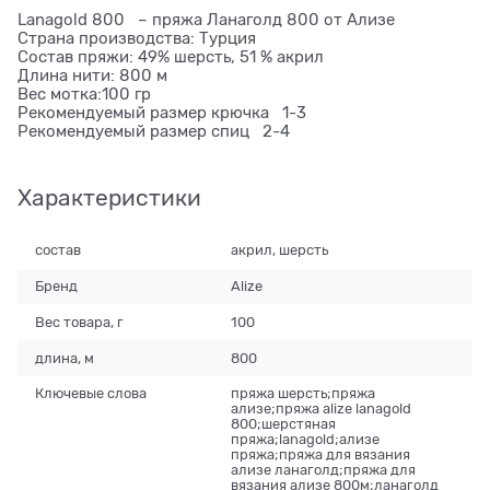
Lanagold 800 – пряжа Ланаголд 800 от Ализе
Страна производства: Турция
Состав пряжи: 49% шерсть, 51 % акрил
Длина нити: 800 м
Вес мотка:100 гр
Рекомендуемый размер крючка 1-3
Рекомендуемый размер спиц 2-4
Характеристики
состав
акрил, шерсть
Бренд
Alize
Вес товара, г
100
длина, м
800
Ключевые слова
пряжа шерсть;пряжа
ализе;пряжа alize lanagold
800;шерстяная
пряжа;lanagold;ализе
пряжа;пряжа для вязания
ализе ланаголд;пряжа для
вязания ализе 800м;ланаголд