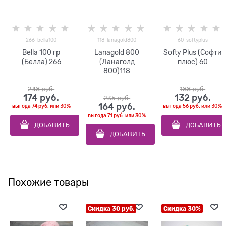
266-bella100
118-lanagold800
60-softyplus
Bella 100 гр
Lanagold 800
Softy Plus (Софти
(Белла) 266
(Ланаголд
плюс) 60
800)118
248
 руб.
188
 руб.
174
 руб.
132
 руб.
235
 руб.
164
 руб.
выгода
74 руб.
или
30%
выгода
56 руб.
или
30%
выгода
71 руб.
или
30%
ДОБАВИТЬ
ДОБАВИТЬ
ДОБАВИТЬ
Похожие товары
Скидка 30 руб.
Скидка 30%