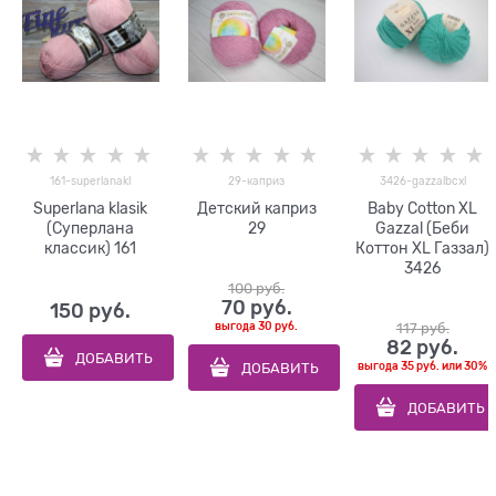
161-superlanakl
29-каприз
3426-gazzalbcxl
Superlana klasik
Детский каприз
Baby Cotton XL
(Суперлана
29
Gazzal (Беби
классик) 161
Коттон XL Газзал)
3426
100
 руб.
70
 руб.
150
 руб.
выгода
30 руб.
117
 руб.
82
 руб.
ДОБАВИТЬ
ДОБАВИТЬ
выгода
35 руб.
или
30%
ДОБАВИТЬ