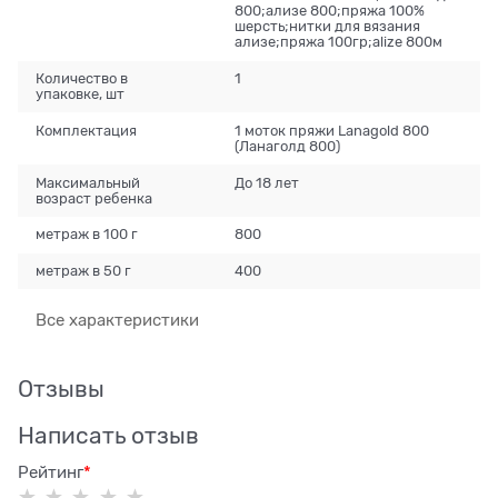
800;ализе 800;пряжа 100%
шерсть;нитки для вязания
ализе;пряжа 100гр;alize 800м
Количество в
1
упаковке, шт
Комплектация
1 моток пряжи Lanagold 800
(Ланаголд 800)
Максимальный
До 18 лет
возраст ребенка
метраж в 100 г
800
метраж в 50 г
400
Все характеристики
Отзывы
Написать отзыв
Рейтинг