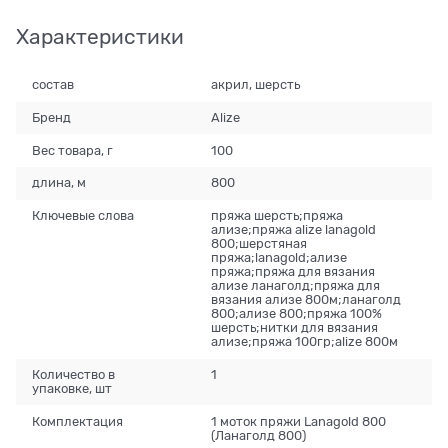
Характеристики
состав
акрил, шерсть
Бренд
Alize
Вес товара, г
100
длина, м
800
Ключевые слова
пряжа шерсть;пряжа
ализе;пряжа alize lanagold
800;шерстяная
пряжа;lanagold;ализе
пряжа;пряжа для вязания
ализе ланаголд;пряжа для
вязания ализе 800м;ланаголд
800;ализе 800;пряжа 100%
шерсть;нитки для вязания
ализе;пряжа 100гр;alize 800м
Количество в
1
упаковке, шт
Комплектация
1 моток пряжи Lanagold 800
(Ланаголд 800)