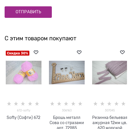
С этим товаром покупают
Скидка 30%
672-softy
306163
307045
Softy (Софти) 672
Брошь металл
Резинка бельевая
Сова со стразами
ажурная 12мм цв.
арт. 72985
620 морской