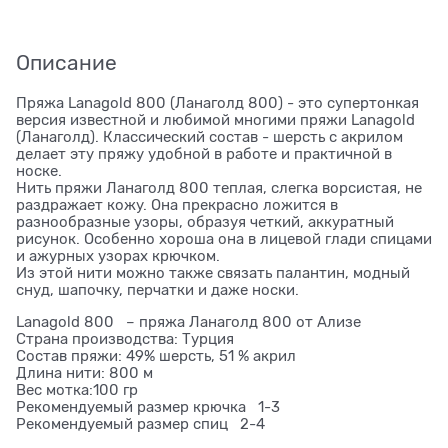
Описание
Пряжа Lanagold 800 (Ланаголд 800) - это супертонкая
версия известной и любимой многими пряжи Lanagold
(Ланаголд). Классический состав - шерсть с акрилом
делает эту пряжу удобной в работе и практичной в
носке.
Нить пряжи Ланаголд 800 теплая, слегка ворсистая, не
раздражает кожу. Она прекрасно ложится в
разнообразные узоры, образуя четкий, аккуратный
рисунок. Особенно хороша она в лицевой глади спицами
и ажурных узорах крючком.
Из этой нити можно также связать палантин, модный
снуд, шапочку, перчатки и даже носки.
Lanagold 800 – пряжа Ланаголд 800 от Ализе
Страна производства: Турция
Состав пряжи: 49% шерсть, 51 % акрил
Длина нити: 800 м
Вес мотка:100 гр
Рекомендуемый размер крючка 1-3
Рекомендуемый размер спиц 2-4