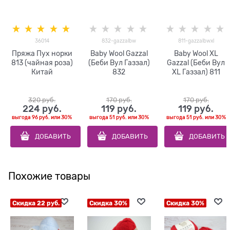
36014
832-gazzalbw
811-gazzalbwxl
Пряжа Пух норки
Baby Wool Gazzal
Baby Wool XL
813 (чайная роза)
(Беби Вул Газзал)
Gazzal (Беби Вул
Китай
832
XL Газзал) 811
320
 руб.
170
 руб.
170
 руб.
224
 руб.
119
 руб.
119
 руб.
выгода
96 руб.
или
30%
выгода
51 руб.
или
30%
выгода
51 руб.
или
30%
ДОБАВИТЬ
ДОБАВИТЬ
ДОБАВИТЬ
Похожие товары
Скидка 22 руб.
Скидка 30%
Скидка 30%