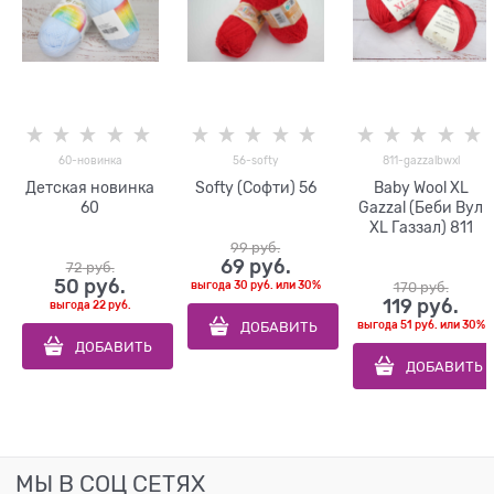
60-новинка
56-softy
811-gazzalbwxl
Детская новинка
Softy (Софти) 56
Baby Wool XL
60
Gazzal (Беби Вул
XL Газзал) 811
99
 руб.
69
 руб.
72
 руб.
50
 руб.
выгода
30 руб.
или
30%
170
 руб.
119
 руб.
выгода
22 руб.
ДОБАВИТЬ
выгода
51 руб.
или
30%
ДОБАВИТЬ
ДОБАВИТЬ
МЫ В СОЦ СЕТЯХ