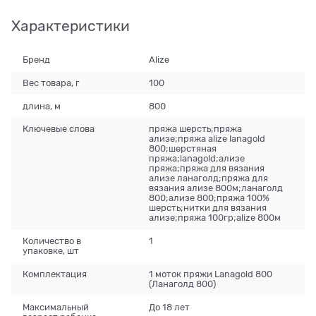
Характеристики
Бренд
Alize
Вес товара, г
100
длина, м
800
Ключевые слова
пряжа шерсть;пряжа
ализе;пряжа alize lanagold
800;шерстяная
пряжа;lanagold;ализе
пряжа;пряжа для вязания
ализе ланаголд;пряжа для
вязания ализе 800м;ланаголд
800;ализе 800;пряжа 100%
шерсть;нитки для вязания
ализе;пряжа 100гр;alize 800м
Количество в
1
упаковке, шт
Комплектация
1 моток пряжи Lanagold 800
(Ланаголд 800)
Максимальный
До 18 лет