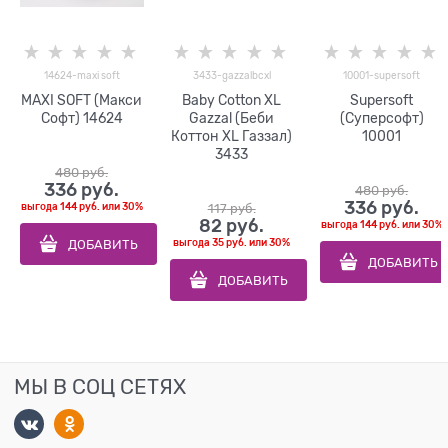
14624-maxi soft
3433-gazzalbcxl
10001-supersoft
MAXI SOFT (Макси
Baby Cotton XL
Supersoft
Софт) 14624
Gazzal (Беби
(Суперсофт)
Коттон XL Газзал)
10001
3433
480
 руб.
336
 руб.
480
 руб.
336
 руб.
выгода
144 руб.
или
30%
117
 руб.
82
 руб.
выгода
144 руб.
или
30%
ДОБАВИТЬ
выгода
35 руб.
или
30%
ДОБАВИТЬ
ДОБАВИТЬ
МЫ В СОЦ СЕТЯХ