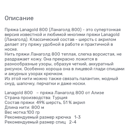
Описание
Пряжа Lanagold 800 (Ланаголд 800) - это супертонкая
версия известной и любимой многими пряжи Lanagold
(Ланаголд). Классический состав - шерсть с акрилом
делает эту пряжу удобной в работе и практичной в
носке.
Нить пряжи Ланаголд 800 теплая, слегка ворсистая, не
раздражает кожу. Она прекрасно ложится в
разнообразные узоры, образуя четкий, аккуратный
рисунок. Особенно хороша она в лицевой глади спицами
и ажурных узорах крючком.
Из этой нити можно также связать палантин, модный
снуд, шапочку, перчатки и даже носки.
Lanagold 800 – пряжа Ланаголд 800 от Ализе
Страна производства: Турция
Состав пряжи: 49% шерсть, 51 % акрил
Длина нити: 800 м
Вес мотка:100 гр
Рекомендуемый размер крючка 1-3
Рекомендуемый размер спиц 2-4