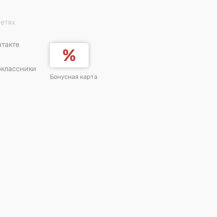
сетях
такте
оклассники
Бонусная карта