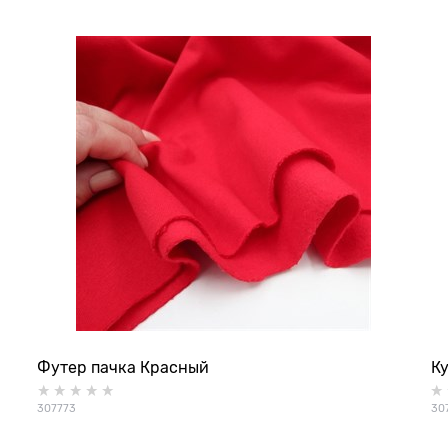
Футер пачка Красный
К
307773
30