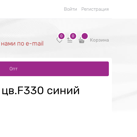
Войти
Регистрация
0
0
Корзина
 нами по e-mail
Опт
 цв.F330 синий