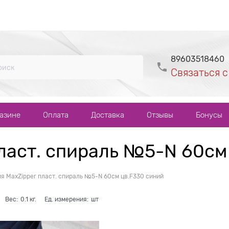
89603518460
Связаться с
газине
Оплата
Доставка
Отзывы
Бонусы
ласт. спираль №5-N 60см
я MaxZipper пласт. спираль №5-N 60см цв.F330 синий
Вес:
0.1
кг.
Ед. измерения:
шт