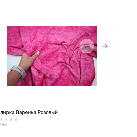
улирка Варенка Розовый
Кулирка 
7959
306912