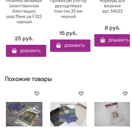
Резинка бельевая
Пряжка регулятор
Маркеры для
(окантовочная
двухщелевая
вязания
блестящая)
пластик 25 мм
арт.34023
шир.15мм цв.F322
черный
черный
8
 руб.
15
 руб.
25
 руб.
ДОБАВИТЬ
ДОБАВИТЬ
ДОБАВИТЬ
Похожие товары