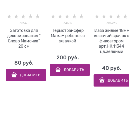
30545
34682
306723
Заготовка для
Термотрансфер
Глаза живые 18мм
декорирования "
Мама+ ребенок с
кошачий зрачок с
Слово Мамочка"
жвачкой
фиксатором
20 см
арт.НК.11344
цв.зеленый
200
 руб.
80
 руб.
40
 руб.
ДОБАВИТЬ
ДОБАВИТЬ
ДОБАВИТЬ