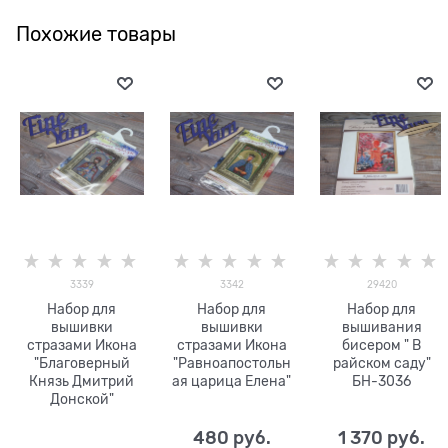
Похожие товары
3339
3342
29420
Набор для
Набор для
Набор для
вышивки
вышивки
вышивания
стразами Икона
стразами Икона
бисером " В
"Благоверный
"Равноапостольн
райском саду"
Князь Дмитрий
ая царица Елена"
БН-3036
Донской"
480
 руб.
1 370
 руб.