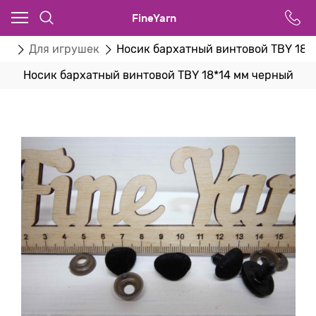
FineYarn
ва
Для игрушек
Носик бархатный винтовой TBY 18*
Носик бархатный винтовой TBY 18*14 мм черный