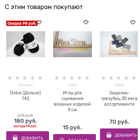
С этим товаром покупают
Скидка 98 руб.
742-dolce
33934
33504
Dolce (Дольче)
Иглы для
Защелка-
742
сшивания
трезубец 30 мм в
вязаных изделий
ассортименте
9 см
278
 руб.
180
 руб.
70
 руб.
выгода
98 руб.
15
 руб.
ДОБАВИТЬ
ДОБАВИТЬ