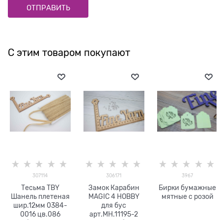
С этим товаром покупают
307114
306171
3967
Тесьма TBY
Замок Карабин
Бирки бумажные
Шанель плетеная
MAGIC 4 HOBBY
мятные с розой
шир.12мм 0384-
для бус
0016 цв.086
арт.MH.11195-2