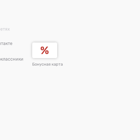
сетях
такте
оклассники
Бонусная карта