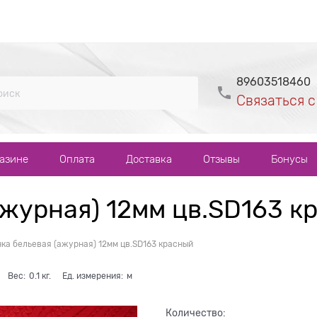
89603518460
Связаться с
газине
Оплата
Доставка
Отзывы
Бонусы
ажурная) 12мм цв.SD163 к
ка бельевая (ажурная) 12мм цв.SD163 красный
Вес:
0.1
кг.
Ед. измерения:
м
Количество: