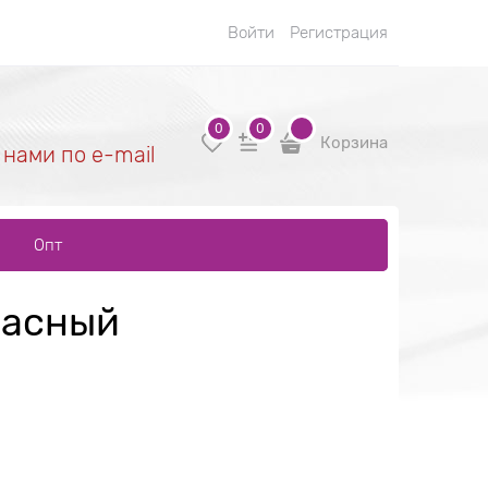
Войти
Регистрация
0
0
Корзина
 нами по e-mail
Опт
расный