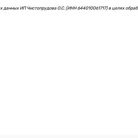
 данных ИП Чистопрудова О.С. (ИНН 644010061717) в целях обрабо