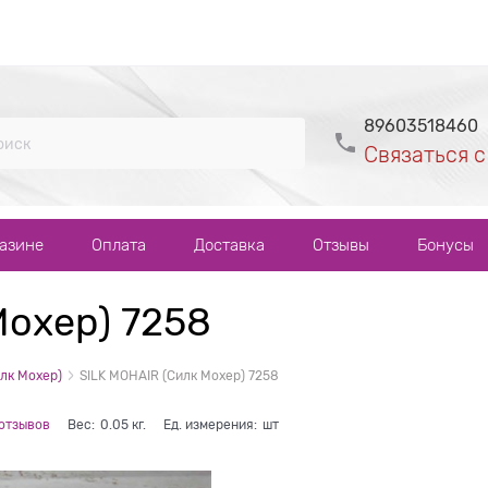
89603518460
Связаться с
газине
Оплата
Доставка
Отзывы
Бонусы
Мохер) 7258
лк Мохер)
SILK MOHAIR (Силк Мохер) 7258
 отзывов
Вес:
0.05
кг.
Ед. измерения:
шт