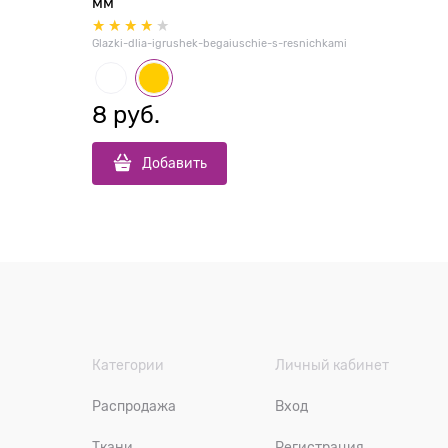
мм
Glazki-dlia-igrushek-begaiuschie-s-resnichkami
8
 руб.
Добавить
Категории
Личный кабинет
Распродажа
Вход
Ткани
Регистрация