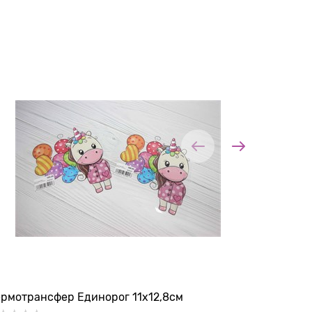
ермотрансфер Единорог 11х12,8см
Термоапп