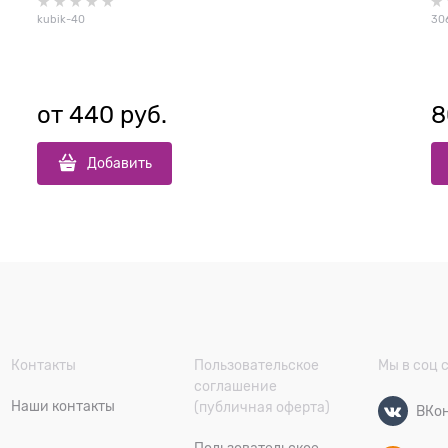
kubik-40
30
от
440
 руб.
8
Добавить
Контакты
Пользовательское
Мы в соц 
соглашение
Наши контакты
(публичная оферта)
ВКон