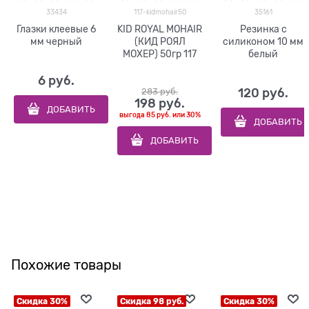
33434
117-kidmohair50
35161
Глазки клеевые 6
KID ROYAL MOHAIR
Резинка с
мм черный
(КИД РОЯЛ
силиконом 10 мм
МОХЕР) 50гр 117
белый
6
 руб.
283
 руб.
120
 руб.
198
 руб.
ДОБАВИТЬ
выгода
85 руб.
или
30%
ДОБАВИТЬ
ДОБАВИТЬ
Похожие товары
Скидка 30%
Скидка 98 руб.
Скидка 30%