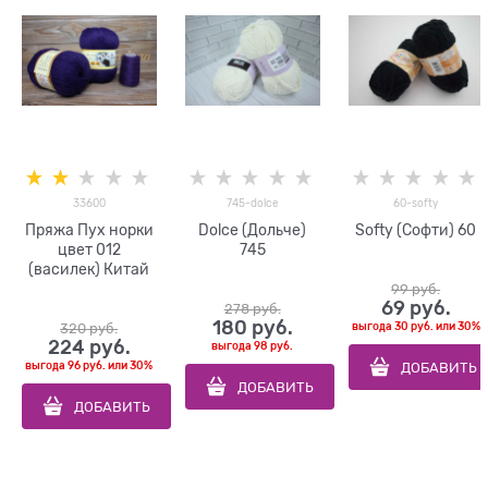
33600
745-dolce
60-softy
Пряжа Пух норки
Dolce (Дольче)
Softy (Софти) 60
цвет 012
745
(василек) Китай
99
 руб.
69
 руб.
278
 руб.
180
 руб.
320
 руб.
выгода
30 руб.
или
30%
224
 руб.
выгода
98 руб.
ДОБАВИТЬ
выгода
96 руб.
или
30%
ДОБАВИТЬ
ДОБАВИТЬ